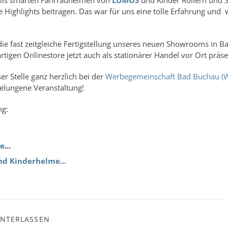
alls smarten Fahrradhelmen von
LUMOS
und Kinder Rollern und 
 Highlights beitragen. Das war für uns eine tolle Erfahrung und 
e fast zeitgleiche Fertigstellung unseres neuen Showrooms in B
tigen Onlinestore jetzt auch als stationärer Handel vor Ort präs
r Stelle ganz herzlich bei der
Werbegemeinschaft Bad Buchau (
gelungene Veranstaltung!
ng:
me
...
nd Kinderhelme...
INTERLASSEN