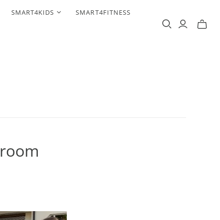
SMART4KIDS
SMART4FITNESS
owroom