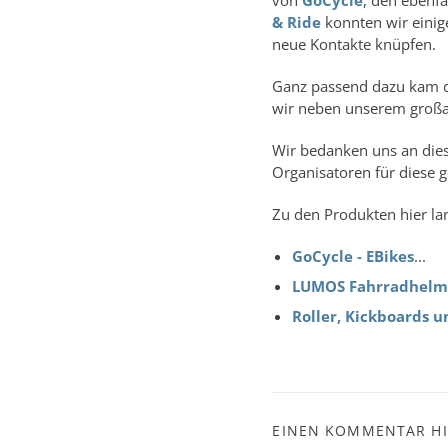
von
GoCycle
, den ebenf
& Ride
konnten wir einige
neue Kontakte knüpfen.
Ganz passend dazu kam di
wir neben unserem großar
Wir bedanken uns an diese
Organisatoren für diese 
Zu den Produkten hier la
GoCycle - EBikes
...
LUMOS Fahrradhel
Roller, Kickboards u
EINEN KOMMENTAR H