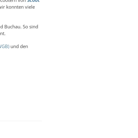
Scootern von
Scoot
wir konnten viele
ad Buchau. So sind
ent.
WGB)
und den