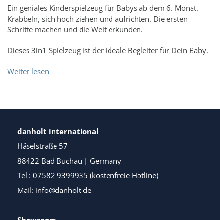
Ein geniales Kinderspielzeug für Babys ab dem 6. Monat.
Krabbeln, sich hoch ziehen und aufrichten. Die ersten
Schritte machen und die Welt erkunden.
Dieses 3in1 Spielzeug ist der ideale Begleiter für Dein Baby.
Weiter lesen
danholt international
Häselstraße 57
88422 Bad Buchau | Germany
Tel.: 07582 9399935 (kostenfreie Hotline)
Mail: info@danholt.de
Showroom