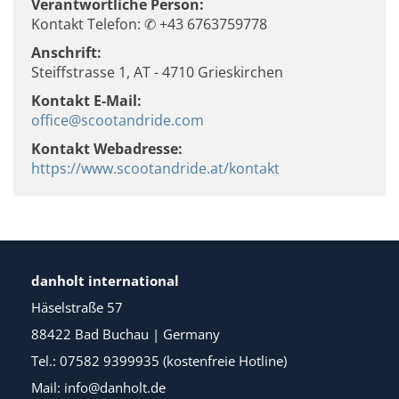
Verantwortliche Person:
Kontakt Telefon: ✆ +43 6763759778
Anschrift:
Steiffstrasse 1, AT - 4710 Grieskirchen
Kontakt E-Mail:
office@scootandride.com
Kontakt Webadresse:
https://www.scootandride.at/kontakt
danholt international
Häselstraße 57
88422 Bad Buchau | Germany
Tel.: 07582 9399935 (kostenfreie Hotline)
Mail: info@danholt.de