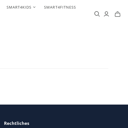
SMART4KIDS
SMART4FITNESS
Rechtliches