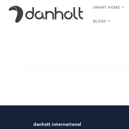
SMART HOME
BLOGS
danholt international