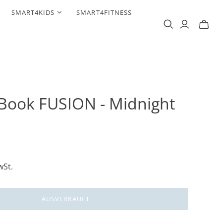
SMART4KIDS
SMART4FITNESS
Book FUSION - Midnight
wSt.
AUSVERKAUFT