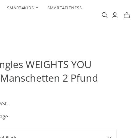
SMART4KIDS
SMART4FITNESS
angles WEIGHTS YOU
 Manschetten 2 Pfund
wSt.
Tage
al Black