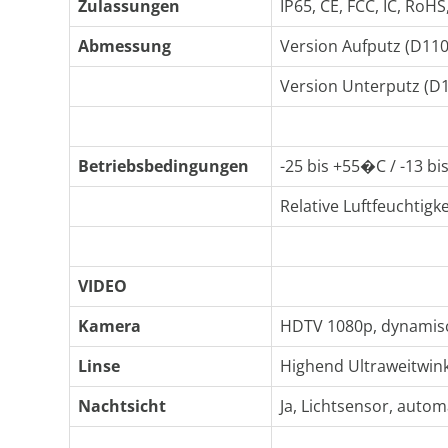
Zulassungen
IP65, CE, FCC, IC, RoH
Abmessung
Version Aufputz (D1101V
Version Unterputz (D110
Betriebsbedingungen
-25 bis +55�C / -13 b
Relative Luftfeuchtigk
VIDEO
Kamera
HDTV 1080p, dynamis
Linse
Highend Ultraweitwink
Nachtsicht
Ja, Lichtsensor, automa