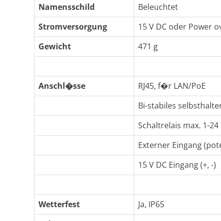
Namensschild
Beleuchtet
Stromversorgung
15 V DC oder Power ov
Gewicht
471 g
Anschl�sse
RJ45, f�r LAN/PoE
Bi-stabiles selbsthalt
Schaltrelais max. 1-
Externer Eingang (pot
15 V DC Eingang (+, -)
Wetterfest
Ja, IP65