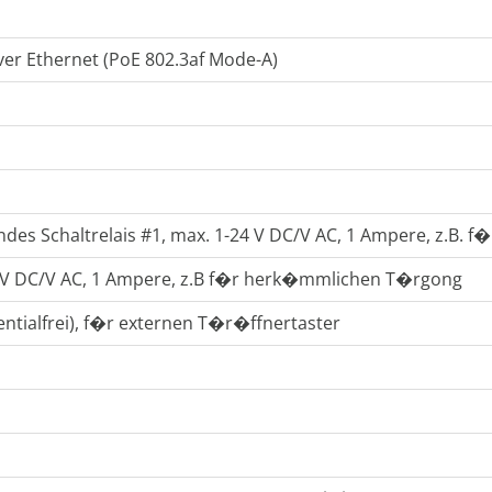
er Ethernet (PoE 802.3af Mode-A)
endes Schaltrelais #1, max. 1-24 V DC/V AC, 1 Ampere, z.B. 
24 V DC/V AC, 1 Ampere, z.B f�r herk�mmlichen T�rgong
entialfrei), f�r externen T�r�ffnertaster