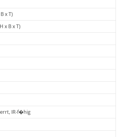
B x T)
H x B x T)
rrt, IR-f�hig