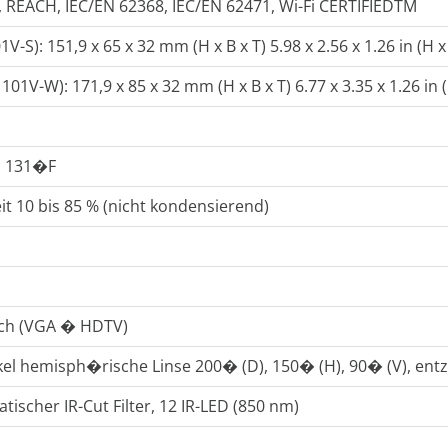
S, REACH, IEC/EN 62368, IEC/EN 62471, Wi-Fi CERTIFIEDTM
-S): 151,9 x 65 x 32 mm (H x B x T) 5.98 x 2.56 x 1.26 in (H x 
1V-W): 171,9 x 85 x 32 mm (H x B x T) 6.77 x 3.35 x 1.26 in (
is 131�F
eit 10 bis 85 % (nicht kondensierend)
ch (VGA � HDTV)
el hemisph�rische Linse 200� (D), 150� (H), 90� (V), entze
tischer IR-Cut Filter, 12 IR-LED (850 nm)