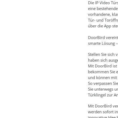
Die IP Video Tür
eine bestehende
vorhandene, klas
Tür- und Toröff
über die App ste
DoorBird vereint
smarte Lösung 
Stellen Sie sich
haben sich ausge
Mit DoorBird is
bekommen Sie ei
und können mit 
So verpassen Sie
Sie unterwegs u
Türklingel zur A
Mit DoorBird ve
werden sofort in
innovative Idee 