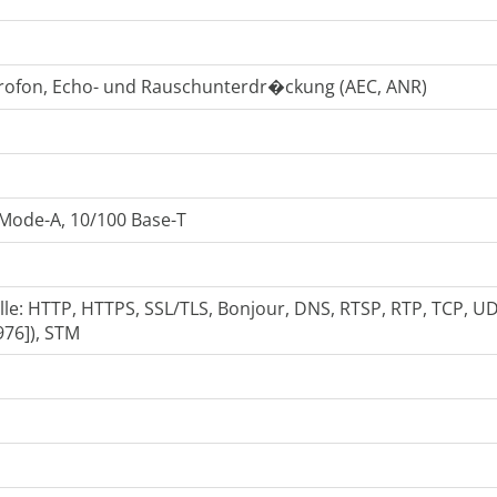
rofon, Echo- und Rauschunterdr�ckung (AEC, ANR)
 Mode-A, 10/100 Base-T
le: HTTP, HTTPS, SSL/TLS, Bonjour, DNS, RTSP, RTP, TCP, UD
976]), STM