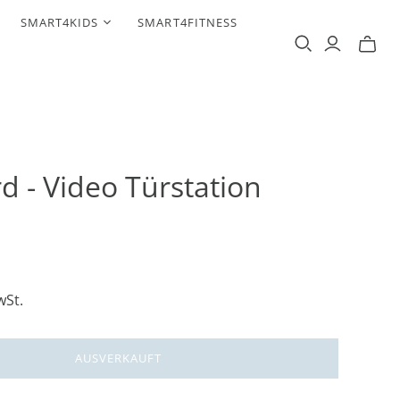
SMART4KIDS
SMART4FITNESS
d - Video Türstation
V
wSt.
AUSVERKAUFT