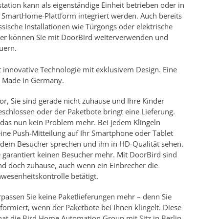
station kann als eigenständige Einheit betrieben oder in
 SmartHome-Plattform integriert werden. Auch bereits
sische Installationen wie Türgongs oder elektrische
ner können Sie mit DoorBird weiterverwenden und
uern.
 innovative Technologie mit exklusivem Design. Eine
– Made in Germany.
 vor, Sie sind gerade nicht zuhause und Ihre Kinder
schlossen oder der Paketbote bringt eine Lieferung.
t das nun kein Problem mehr. Bei jedem Klingeln
ne Push-Mitteilung auf Ihr Smartphone oder Tablet
dem Besucher sprechen und ihn in HD-Qualität sehen.
 garantiert keinen Besucher mehr. Mit DoorBird sind
nd doch zuhause, auch wenn ein Einbrecher die
nwesenheitskontrolle betätigt.
rpassen Sie keine Paketlieferungen mehr – denn Sie
formiert, wenn der Paketbote bei Ihnen klingelt. Diese
hat die Bird Home Automation Group mit Sitz in Berlin