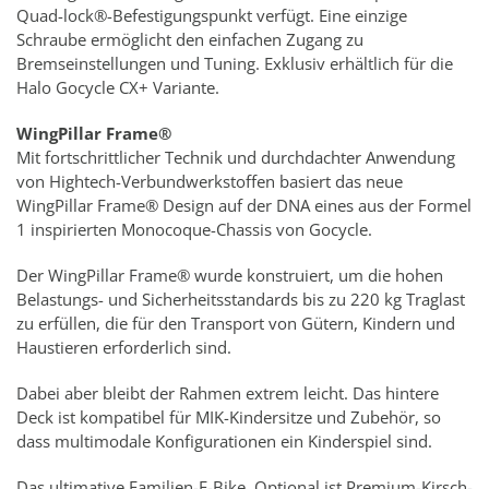
Quad-lock®-Befestigungspunkt verfügt. Eine einzige
Schraube ermöglicht den einfachen Zugang zu
Bremseinstellungen und Tuning. Exklusiv erhältlich für die
Halo Gocycle CX+ Variante.
WingPillar Frame®
Mit fortschrittlicher Technik und durchdachter Anwendung
von Hightech-Verbundwerkstoffen basiert das neue
WingPillar Frame® Design auf der DNA eines aus der Formel
1 inspirierten Monocoque-Chassis von Gocycle.
Der WingPillar Frame® wurde konstruiert, um die hohen
Belastungs- und Sicherheitsstandards bis zu 220 kg Traglast
zu erfüllen, die für den Transport von Gütern, Kindern und
Haustieren erforderlich sind.
Dabei aber bleibt der Rahmen extrem leicht. Das hintere
Deck ist kompatibel für MIK-Kindersitze und Zubehör, so
dass multimodale Konfigurationen ein Kinderspiel sind.
Das ultimative Familien-E-Bike. Optional ist Premium-Kirsch-