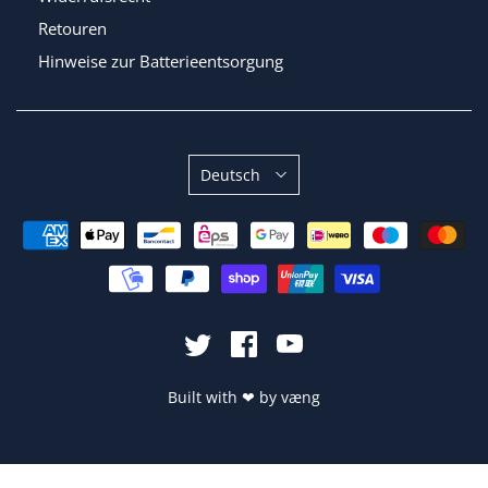
Retouren
Hinweise zur Batterieentsorgung
Sprache
Deutsch
Built with
❤
by
væng