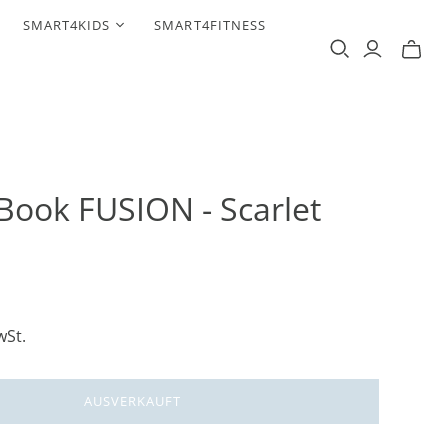
SMART4KIDS
SMART4FITNESS
Book FUSION - Scarlet
wSt.
AUSVERKAUFT