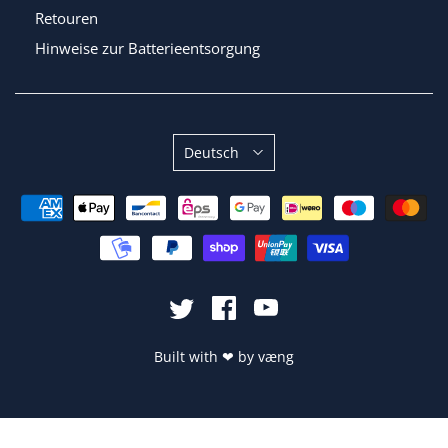
Retouren
Hinweise zur Batterieentsorgung
Sprache
Deutsch
Built with
❤
by
væng