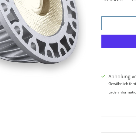
Abholung v
Gewöhnlich ferti
Ladeninformati