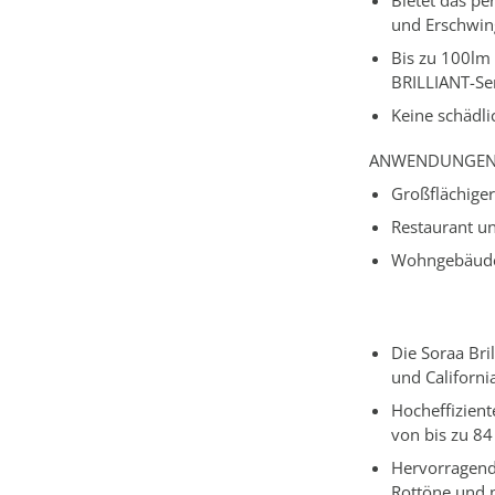
Bietet das pe
und Erschwing
Bis zu 100lm 
BRILLIANT-Se
Keine schädli
ANWENDUNGE
Großflächiger
Restaurant u
Wohngebäud
Die Soraa Bri
und Californi
Hocheffizient
von bis zu 8
Hervorragend
Rottöne und 