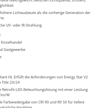
rfekte Gleichgewicht zwischen Lichtqualität, Effizienz
lichkeit
höhere Lichtausbeute als die vorherige Generation der
rie
che UV- oder IR-Strahlung
N
 Einzelhandel
nd Gastgewerbe
e
lliant HL Erfüllt die Anforderungen von Energy Star V2
a Title 20/24
e Retrofit-LED-Beleuchtungslösung mit einer Leistung
4 lm/W
e Farbwiedergabe von CRI 90 und R9 50 für tiefere
natürliche Hauttöne