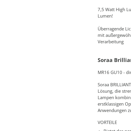
7,5 Watt High L
Lumen!
Überragende Lich
mit außergewöh
Verarbeitung
Soraa Brilli
MR16 GU10 - d
Soraa BRILLIANT 
Lösung, die stre
Lampen kombinie
erstklassigen Op
Anwendungen zu 
VORTEILE