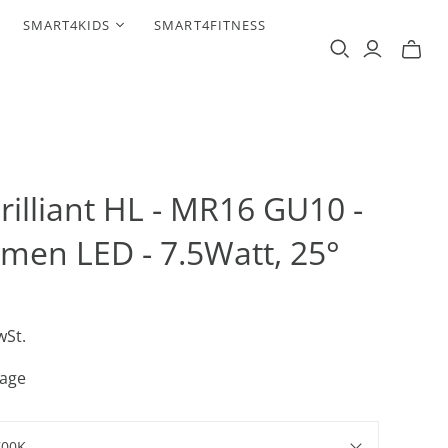
SMART4KIDS
SMART4FITNESS
rilliant HL - MR16 GU10 -
men LED - 7.5Watt, 25°
wSt.
Tage
700K