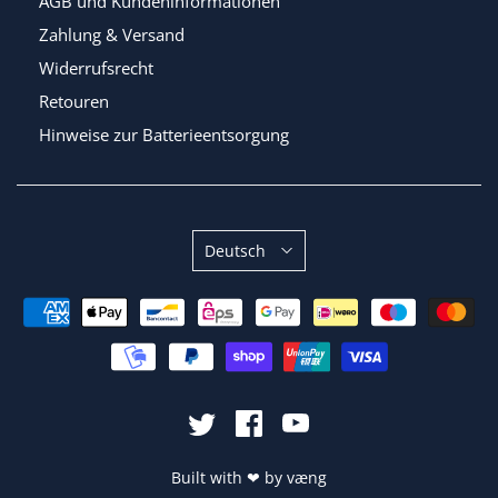
AGB und Kundeninformationen
Zahlung & Versand
Widerrufsrecht
Retouren
Hinweise zur Batterieentsorgung
Sprache
Deutsch
Built with
❤
by
væng