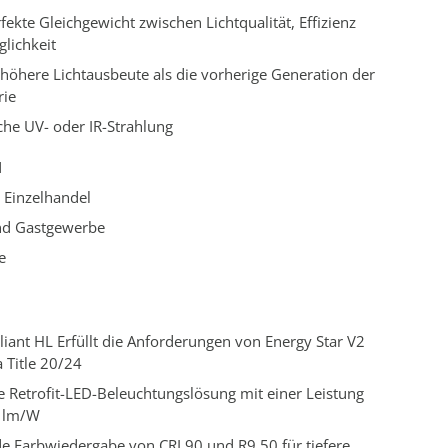
rfekte Gleichgewicht zwischen Lichtqualität, Effizienz
lichkeit
höhere Lichtausbeute als die vorherige Generation der
rie
che UV- oder IR-Strahlung
N
 Einzelhandel
nd Gastgewerbe
e
lliant HL Erfüllt die Anforderungen von Energy Star V2
a Title 20/24
e Retrofit-LED-Beleuchtungslösung mit einer Leistung
4 lm/W
e Farbwiedergabe von CRI 90 und R9 50 für tiefere