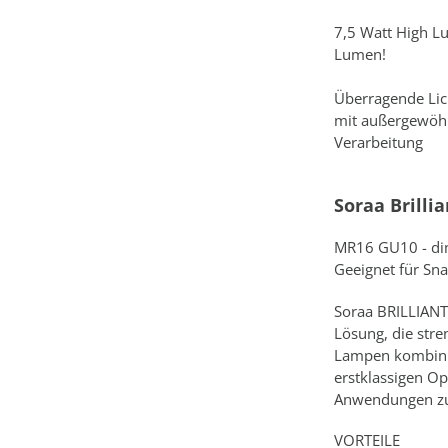
7,5 Watt High L
Lumen!
Überragende Lich
mit außergewöh
Verarbeitung
Soraa Brilli
MR16 GU10 - d
Geeignet für Sn
Soraa BRILLIANT 
Lösung, die stre
Lampen kombinie
erstklassigen Op
Anwendungen zu 
VORTEILE