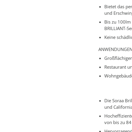
Bietet das pe
und Erschwing
Bis zu 100lm 
BRILLIANT-Se
Keine schädli
ANWENDUNGE
Großflächiger
Restaurant u
Wohngebäud
Die Soraa Bri
und Californi
Hocheffizient
von bis zu 8
Hervorragend