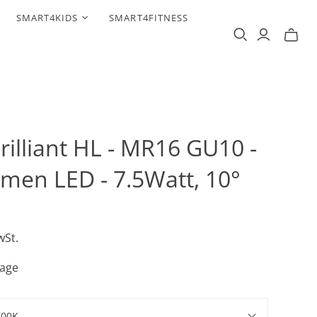
SMART4KIDS
SMART4FITNESS
rilliant HL - MR16 GU10 -
men LED - 7.5Watt, 10°
wSt.
Tage
700K