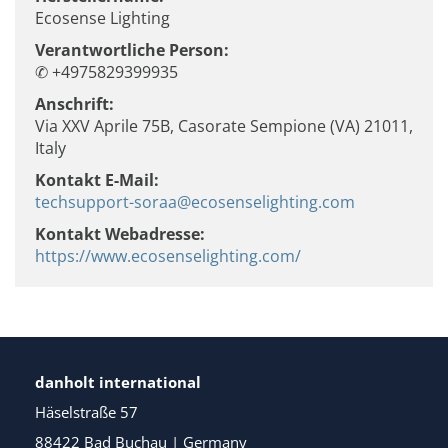
Ecosense Lighting
Verantwortliche Person:
✆ +4975829399935
Anschrift:
Via XXV Aprile 75B, Casorate Sempione (VA) 21011,
Italy
Kontakt E-Mail:
techsupport-soraa@ecosenselighting.com
Kontakt Webadresse:
https://www.ecosenselighting.com/
danholt international
Häselstraße 57
88422 Bad Buchau | Germany