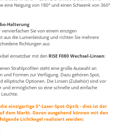
be eine Neigung von 180° und einen Schwenk von 360°
bo-Halterung
 vervierfachen Sie von einem einzigen
kt aus die Lumenleistung und richten Sie mehrere
schiedene Richtungen aus
exibel einsetzbar mit den
RISE F080 Wechsel-Linsen
:
enen Strahlprofilen steht eine große Auswahl an
ln und Formen zur Verfügung. Dazu gehören Spot,
d elliptische Optionen. Die Linsen (Zubehör) sind vor
r und ermöglichen so eine schnelle und einfache
 Leuchte.
 die einzigartige 5°-Laser-Spot-Optik - dies ist der
 auf dem Markt. Davon ausgehend können mit den
folgende Lichtkegel realisiert werden: