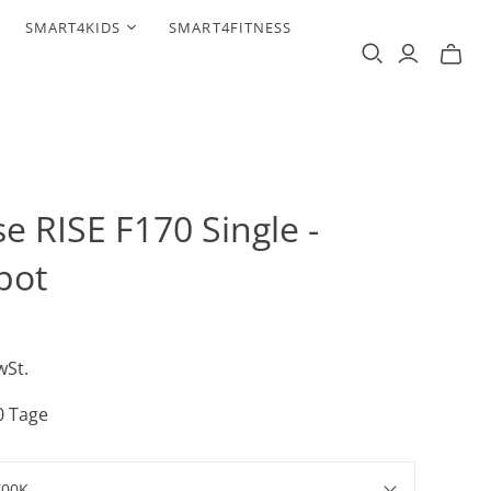
SMART4KIDS
SMART4FITNESS
e RISE F170 Single -
pot
wSt.
30 Tage
700K