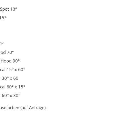
°
 Spot 10°
15°
0°
ood 70°
 flood 90°
ical 15° x 60°
l 30° x 60
ical 60° x 15°
l 60° x 30°
usefarben (auf Anfrage):