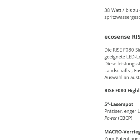
38 Watt / bis z
spritzwassergesc
ecosense RIS
Die RISE F080 Si
geeignete LED-Le
Diese leistungsst
Landschafts-, F
Auswahl an aust
RISE F080 Highl
5°-Laserspot
Präziser, enger 
Power
(CBCP)
MACRO-Verrie
Zum Patent ange