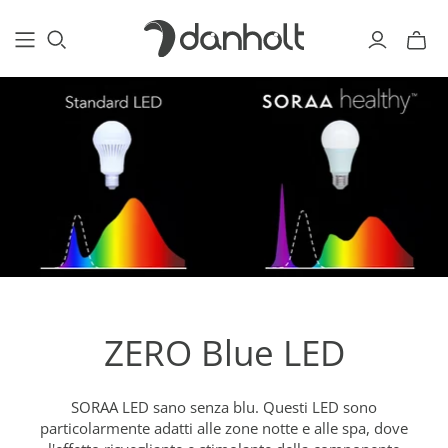
ZERO Blue LED
SORAA LED sano senza blu. Questi LED sono
particolarmente adatti alle zone notte e alle spa, dove