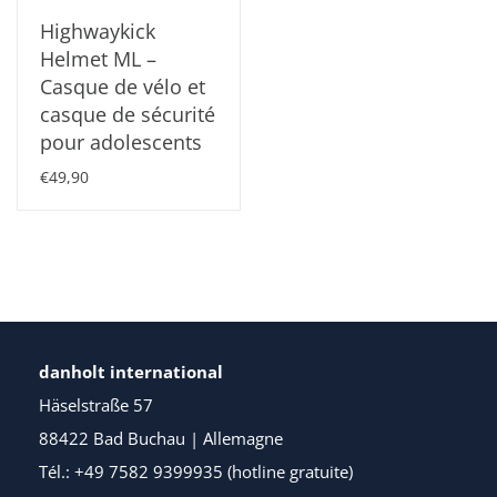
Highwaykick
Helmet ML –
Casque de vélo et
casque de sécurité
pour adolescents
€49,90
danholt international
Häselstraße 57
88422 Bad Buchau | Allemagne
Tél.: +49 7582 9399935 (hotline gratuite)