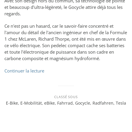
Avec son design hors du commun, sa technologie de pointe
et beaucoup d'ultra-légèreté, le Gocycle attire déjà tous les
regards.
Ce n'est pas un hasard, car le savoir-faire concentré et
l'amour du détail de l'ancien ingénieur en chef de la Formule
1 chez McLaren, Richard Thorpe, ont été mis en œuvre dans
ce vélo électrique. Son pedelec compact cache ses batteries
et toute l'électronique de puissance dans son cadre en
carbone composite et magnésium hydroformé.
Continuer la lecture
CLASSÉ SOUS
E-Bike
,
E-Mobilität
,
eBike
,
Fahrrad
,
Gocycle
,
Radfahren
,
Tesla